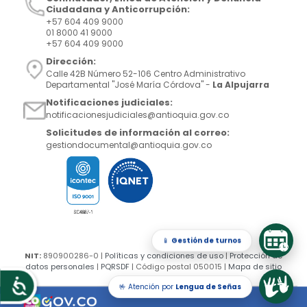
Ciudadana y Anticorrupción:
+57 604 409 9000
01 8000 41 9000
+57 604 409 9000
Dirección:
Calle 42B Número 52-106 Centro Administrativo
Departamental "José María Córdova" -
La Alpujarra
Notificaciones judiciales:
notificacionesjudiciales@antioquia.gov.co
Solicitudes de información al correo:
gestiondocumental@antioquia.gov.co
📱
Gestión de turnos
NIT:
890900286-0 |
Políticas y condiciones de uso
|
Protección de
datos personales
|
PQRSDF
| Código postal 050015 |
Mapa de sitio
🤟 Atención por
Lengua de Señas
Accesibilidad