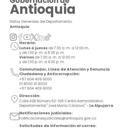
Gobernación de
Antioquia
Datos Generales del Departamento:
Antioquia
Horario:
Lunes a jueves
de 7:30 a. m. a 12:00 m.
y de 1:30 p. m. a 5:30 p. m.
Viernes
de 7:30 a. m. a 12:00 m.
y de 1:30 p. m. a 4:30 p. m.
Conmutador, Línea de Atención y Denuncia
Ciudadana y Anticorrupción:
+57 604 409 9000
01 8000 41 9000
+57 604 409 9000
Dirección:
Calle 42B Número 52-106 Centro Administrativo
Departamental "José María Córdova" -
La Alpujarra
Notificaciones judiciales:
notificacionesjudiciales@antioquia.gov.co
Solicitudes de información al correo: