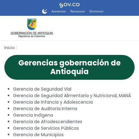
Nota:
este
Aumentar
Restaurar
Disminuir
sitio
web
incluye
un
sistema
Inicio
de
accesibilidad.
Gerencias gobernación de
Antioquia
Gerencia de Seguridad Vial
Gerencia de Seguridad Alimentaria y Nutricional, MANÁ
Gerencia de Infancia y Adolescencia
Gerencia de Auditoría Interna
Gerencia Indígena
Gerencia de Afrodescendientes
Gerencia de Servicios Públicos
Gerencia de Municipios