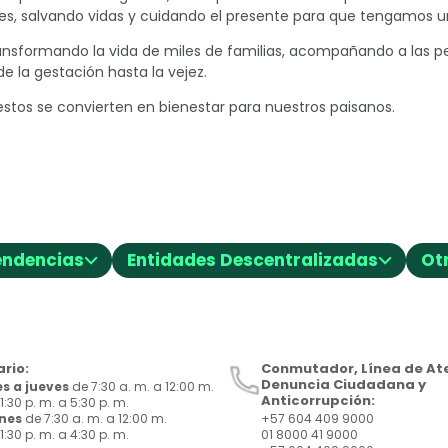
les, salvando vidas y cuidando el presente para que tengamos u
ransformando la vida de miles de familias, acompañando a las p
e la gestación hasta la vejez.
estos se convierten en bienestar para nuestros paisanos.
⌵
⌵
endencias
Entidades Descentralizadas
Ot
rio:
Conmutador, Línea de Ate
Denuncia Ciudadana y
s a jueves
de 7:30 a. m. a 12:00 m.
Anticorrupción:
1:30 p. m. a 5:30 p. m.
rnes
de 7:30 a. m. a 12:00 m.
+57 604 409 9000
1:30 p. m. a 4:30 p. m.
01 8000 41 9000