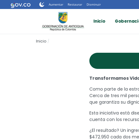
Nota:
Aumentar
Restaurar
Disminuir
este
sitio
Inicio
Gobernaci
web
incluye
un
Inicio
sistema
de
accesibilidad.
Presione
Control-
F11
Transformamos Vidas
para
ajustar
Como parte de la estra
el
Cerca de tres mil pers
sitio
que garantiza su digni
web
Esta iniciativa está di
a
cuenta con los recursos
las
personas
¿El resultado? Un ingr
con
$472.950 cada dos mes