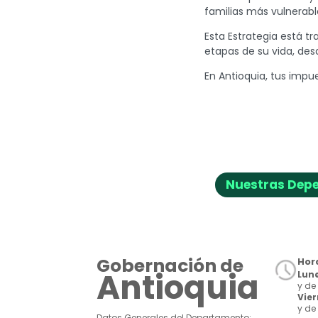
familias más vulnerab
Esta Estrategia está t
etapas de su vida, desd
En Antioquia, tus impu
Nuestras Dep
Gobernación de
Hora
Antioquia
Lune
y de 
Vie
y de 
Datos Generales del Departamento: