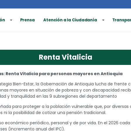
ón
Prensa
Atención a la Ciudadanía
Transpa
Renta Vitalicia
: Renta Vitalicia para personas mayores en Antioquia
tegia Bien-Estar, la Gobernación de Antioquia lucha de frente 
onas mayores en situación de pobreza y con discapacidad recibe
dad y tranquilidad en las 9 subregiones del departamento
señada para proteger a la población vulnerable que, por diversas
 ni la posibilidad de cotizar una pensión tradicional.
eso económico periódico, personal y de por vida. En el 2026 cada 
es (incremento anual del IPC).