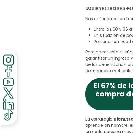
discapacidad
visual
¿Quiénes reciben es
que
Nos enfocamos en tran
están
usando
Entre los 60 y 86 
un
En situación de po
lector
Personas en edad d
de
pantalla;
Para hacer este sueño 
Presione
garantizar un ingreso v
Control-
de los beneficiarios, 
F10
del impuesto vehicular
para
abrir
El 67% de l
un
compra de
menú
de
accesibilidad.
La estrategia
BienEst
aprende sin hambre, e
en cada persona mayor 