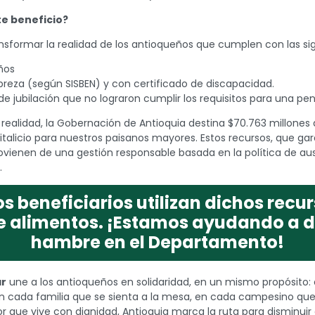
te beneficio?
sformar la realidad de los antioqueños que cumplen con las sig
años
breza (según SISBEN) y con certificado de discapacidad.
e jubilación que no lograron cumplir los requisitos para una pe
realidad, la Gobernación de Antioquia destina $70.763 millones
italicio para nuestros paisanos mayores. Estos recursos, que gar
provienen de una gestión responsable basada en la política de au
.
os beneficiarios utilizan dichos recu
 alimentos. ¡Estamos ayudando a di
hambre en el Departamento!
ar
une a los antioqueños en solidaridad, en un mismo propósito:
n cada familia que se sienta a la mesa, en cada campesino qu
que vive con dignidad, Antioquia marca la ruta para disminuir