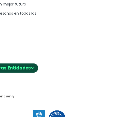
n mejor futuro
ersonas en todas las
⌵
ras Entidades
nción y