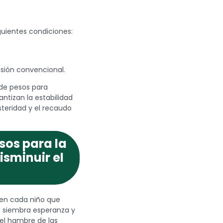
uientes condiciones:
nsión convencional.
 de pesos para
antizan la estabilidad
steridad y el recaudo
rsos para la
sminuir el
 en cada niño que
e siembra esperanza y
 el hambre de las