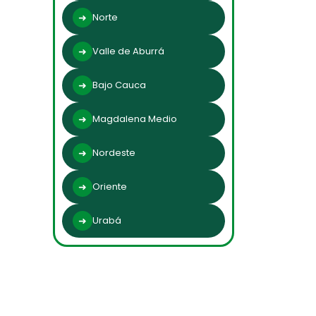
Norte
Valle de Aburrá
Bajo Cauca
Magdalena Medio
Nordeste
Oriente
Urabá