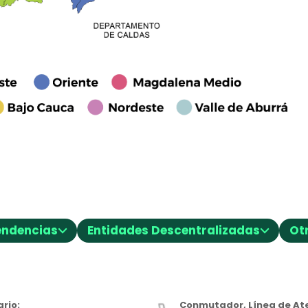
⌵
⌵
endencias
Entidades Descentralizadas
Ot
rio:
Conmutador, Línea de Ate