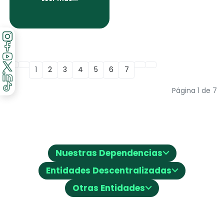
1
2
3
4
5
6
7
Página 1 de 7
⌵
Nuestras Dependencias
⌵
Entidades Descentralizadas
⌵
Otras Entidades