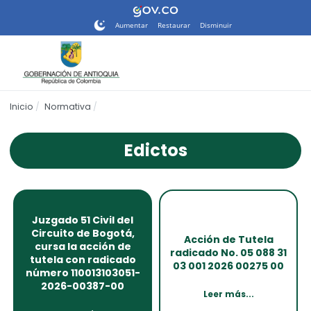
Nota:
este
Aumentar
Restaurar
Disminuir
sitio
web
incluye
un
sistema
Inicio
Normativa
de
accesibilidad.
Edictos
Juzgado 51 Civil del
Circuito de Bogotá,
Acción de Tutela
cursa la acción de
radicado No. 05 088 31
tutela con radicado
03 001 2026 00275 00
número 110013103051-
2026-00387-00