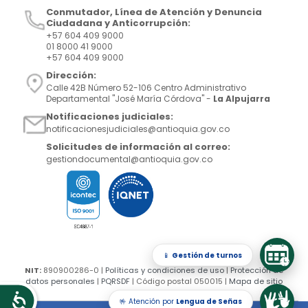
Conmutador, Línea de Atención y Denuncia
Ciudadana y Anticorrupción:
+57 604 409 9000
01 8000 41 9000
+57 604 409 9000
Dirección:
Calle 42B Número 52-106 Centro Administrativo
Departamental "José María Córdova" -
La Alpujarra
Notificaciones judiciales:
notificacionesjudiciales@antioquia.gov.co
Solicitudes de información al correo:
gestiondocumental@antioquia.gov.co
📱
Gestión de turnos
NIT:
890900286-0 |
Políticas y condiciones de uso
|
Protección de
datos personales
|
PQRSDF
| Código postal 050015 |
Mapa de sitio
🤟 Atención por
Lengua de Señas