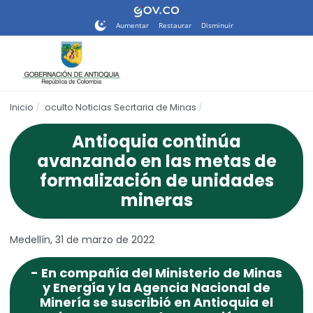
Nota:
este
Aumentar
Restaurar
Disminuir
sitio
web
incluye
un
sistema
Inicio
oculto Noticias Secrtaria de Minas
de
accesibilidad.
Antioquia continúa
avanzando en las metas de
formalización de unidades
mineras
Medellín, 31 de marzo de 2022
- En compañía del Ministerio de Minas
y Energía y la Agencia Nacional de
Minería se suscribió en Antioquia el