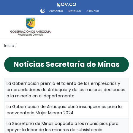
Nota:
este
Aumentar
Restaurar
Disminuir
sitio
web
incluye
un
sistema
Inicio
de
accesibilidad.
Noticias Secretaría de Minas
La Gobernación premió el talento de los empresarios y
emprendedores de Antioquia y de las mujeres dedicadas
a la minería en el departamento
La Gobernación de Antioquia abrió inscripciones para la
convocatoria Mujer Minera 2024
La Secretaría de Minas capacita a los municipios para
apoyar la labor de los mineros de subsistencia