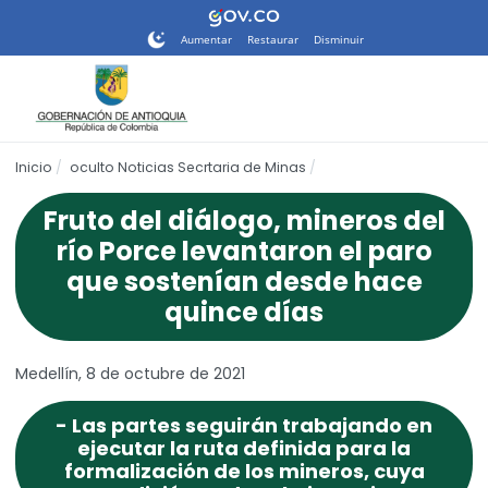
Nota:
este
Aumentar
Restaurar
Disminuir
sitio
web
incluye
un
sistema
Inicio
oculto Noticias Secrtaria de Minas
de
accesibilidad.
Fruto del diálogo, mineros del
río Porce levantaron el paro
que sostenían desde hace
quince días
Medellín, 8 de octubre de 2021
- Las partes seguirán trabajando en
ejecutar la ruta definida para la
formalización de los mineros, cuya