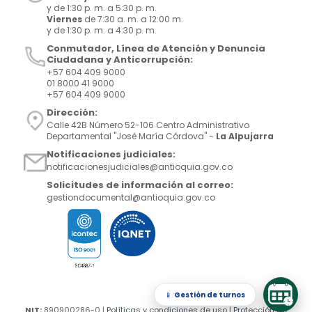
y de 1:30 p. m. a 5:30 p. m.
Viernes
de 7:30 a. m. a 12:00 m.
y de 1:30 p. m. a 4:30 p. m.
Conmutador, Línea de Atención y Denuncia
Ciudadana y Anticorrupción:
+57 604 409 9000
01 8000 41 9000
+57 604 409 9000
Dirección:
Calle 42B Número 52-106 Centro Administrativo
Departamental "José María Córdova" -
La Alpujarra
Notificaciones judiciales:
notificacionesjudiciales@antioquia.gov.co
Solicitudes de información al correo:
gestiondocumental@antioquia.gov.co
📱
Gestión de turnos
NIT:
890900286-0 |
Políticas y condiciones de uso
|
Protección de