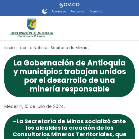
Nota:
este
Aumentar
Restaurar
Disminuir
sitio
web
incluye
un
sistema
Inicio
oculto Noticias Secrtaria de Minas
de
accesibilidad.
La Gobernación de Antioquia
y municipios trabajan unidos
por el desarrollo de una
minería responsable
Medellín, 10 de julio de 2024.
-La Secretaría de Minas socializó ante
los alcaldes la creación de los
Consultorios Mineros Territoriales, que