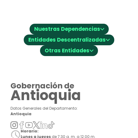
⌵
Nuestras Dependencias
⌵
Entidades Descentralizadas
⌵
Otras Entidades
Gobernación de
Antioquia
Datos Generales del Departamento:
Antioquia
Horario:
Lunes a jueves
de 7:30 a. m. a 12:00 m.