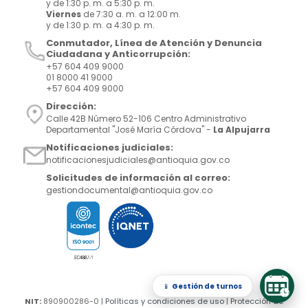
y de 1:30 p. m. a 5:30 p. m.
Viernes
de 7:30 a. m. a 12:00 m.
y de 1:30 p. m. a 4:30 p. m.
Conmutador, Línea de Atención y Denuncia
Ciudadana y Anticorrupción:
+57 604 409 9000
01 8000 41 9000
+57 604 409 9000
Dirección:
Calle 42B Número 52-106 Centro Administrativo
Departamental "José María Córdova" -
La Alpujarra
Notificaciones judiciales:
notificacionesjudiciales@antioquia.gov.co
Solicitudes de información al correo:
gestiondocumental@antioquia.gov.co
📱
Gestión de turnos
NIT:
890900286-0 |
Políticas y condiciones de uso
|
Protección de