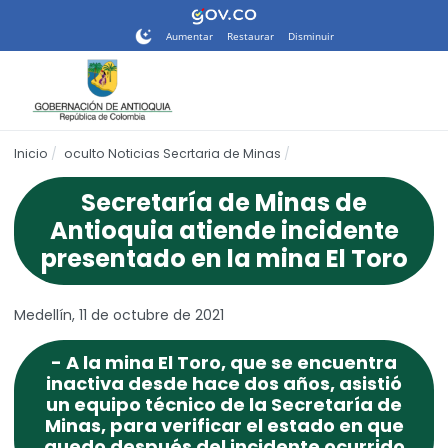
Nota:
este
Aumentar
Restaurar
Disminuir
sitio
web
incluye
un
sistema
Inicio
oculto Noticias Secrtaria de Minas
de
accesibilidad.
Secretaría de Minas de
Antioquia atiende incidente
presentado en la mina El Toro
Medellín, 11 de octubre de 2021
- A la mina El Toro, que se encuentra
inactiva desde hace dos años, asistió
un equipo técnico de la Secretaría de
Minas, para verificar el estado en que
quedo después del incidente ocurrido