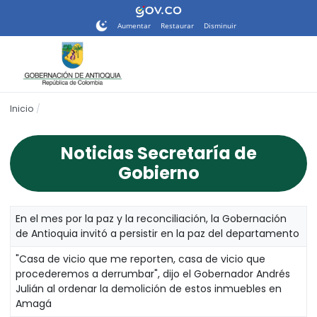
Nota:
este
Aumentar
Restaurar
Disminuir
sitio
web
incluye
un
sistema
Inicio
de
accesibilidad.
Noticias Secretaría de
Gobierno
En el mes por la paz y la reconciliación, la Gobernación
de Antioquia invitó a persistir en la paz del departamento
"Casa de vicio que me reporten, casa de vicio que
procederemos a derrumbar", dijo el Gobernador Andrés
Julián al ordenar la demolición de estos inmuebles en
Amagá