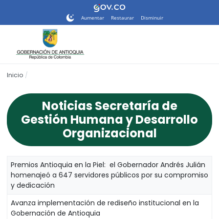
Nota:
este
Aumentar
Restaurar
Disminuir
sitio
web
incluye
un
sistema
Inicio
de
accesibilidad.
Noticias Secretaría de
Gestión Humana y Desarrollo
Organizacional
Premios Antioquia en la Piel: el Gobernador Andrés Julián
homenajeó a 647 servidores públicos por su compromiso
y dedicación
Avanza implementación de rediseño institucional en la
Gobernación de Antioquia