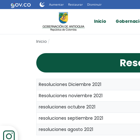
Nota:
Aumentar
Restaurar
Disminuir
este
sitio
Inicio
Gobernaci
web
incluye
un
Inicio
sistema
de
accesibilidad.
Res
Presione
Control-
F11
para
Resoluciones Diciembre 2021
ajustar
el
Resoluciones noviembre 2021
sitio
resoluciones octubre 2021
web
a
resoluciones septiembre 2021
las
personas
resoluciones agosto 2021
con