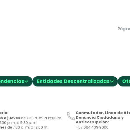
Página
⌵
⌵
endencias
Entidades Descentralizadas
Ot
rio:
Conmutador, Línea de Ate
Denuncia Ciudadana y
s a jueves
de 7:30 a. m. a 12:00 m.
Anticorrupción:
1:30 p. m. a 5:30 p. m.
rnes
de 7:30 a. m. a 12:00 m.
+57 604 409 9000