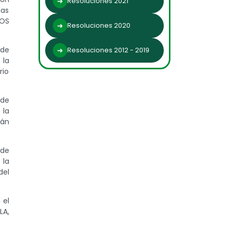
Resoluciones 2021
las
TOS
Resoluciones 2020
 de
Resoluciones 2012 - 2019
 la
rio
 de
 la
rán
 de
 la
del
 el
LA,