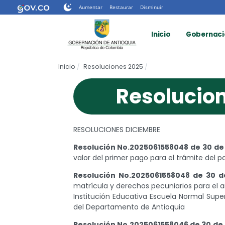
Nota:
Aumentar
Restaurar
Disminuir
este
sitio
Inicio
Gobernaci
web
incluye
un
Inicio
Resoluciones 2025
sistema
de
Resolucio
accesibilidad.
Presione
Control-
F11
RESOLUCIONES DICIEMBRE
para
ajustar
Resolución No.2025061558048 de 30 de
el
valor del primer pago para el trámite del p
sitio
web
Resolución No.2025061558048 de 30 
a
matrícula y derechos pecuniarios para el
las
Institución Educativa Escuela Normal Sup
personas
del Departamento de Antioquia
con
Resolución No.2025061558046 de 30 de