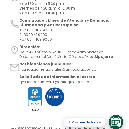
y de 1:30 p. m. a 5:30 p. m.
Viernes
de 7:30 a. m. a 12:00 m.
y de 1:30 p. m. a 4:30 p. m.
Conmutador, Línea de Atención y Denuncia
Ciudadana y Anticorrupción:
+57 604 409 9000
01 8000 41 9000
+57 604 409 9000
Dirección:
Calle 42B Número 52-106 Centro Administrativo
Departamental "José María Córdova" -
La Alpujarra
Notificaciones judiciales:
notificacionesjudiciales@antioquia.gov.co
Solicitudes de información al correo:
gestiondocumental@antioquia.gov.co
📱
Gestión de turnos
NIT:
890900286-0 |
Políticas y condiciones de uso
|
Protección de