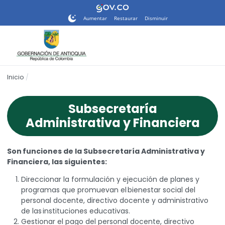
Nota:
este
Aumentar
Restaurar
Disminuir
sitio
web
incluye
un
sistema
Inicio
de
accesibilidad.
Subsecretaría
Administrativa y Financiera
Son funciones de la Subsecretaría Administrativa y
Financiera, las siguientes:
Direccionar la formulación y ejecución de planes y
programas que promuevan el bienestar social del
personal docente, directivo docente y administrativo
de las instituciones educativas.
Gestionar el pago del personal docente, directivo