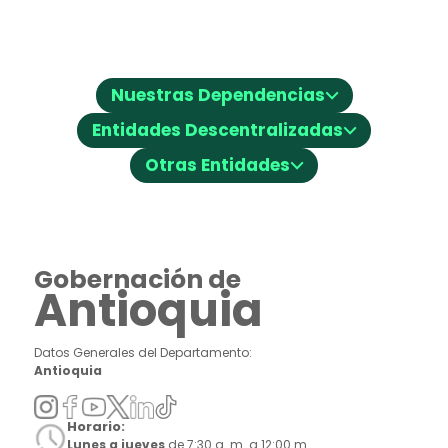
⌵
Nuestras Dependencias
⌵
Entidades Descentralizadas
⌵
Otras Entidades
Gobernación de
Antioquia
Datos Generales del Departamento:
Antioquia
Horario:
Lunes a jueves
de 7:30 a. m. a 12:00 m.