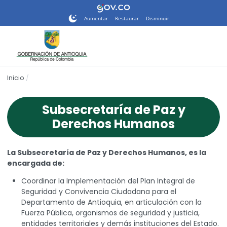
Nota:
este
Aumentar
Restaurar
Disminuir
sitio
web
incluye
un
sistema
Inicio
de
accesibilidad.
Subsecretaría de Paz y
Derechos Humanos
La Subsecretaría de Paz y Derechos Humanos, es la
encargada de:
Coordinar la Implementación del Plan Integral de
Seguridad y Convivencia Ciudadana para el
Departamento de Antioquia, en articulación con la
Fuerza Pública, organismos de seguridad y justicia,
entidades territoriales y demás instituciones del Estado.