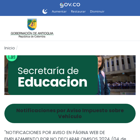
Nota:
este
Aumentar
Restaurar
Disminuir
sitio
web
incluye
un
sistema
Inicio
de
accesibilidad.
Secretaría de
Educacion
Notificaciones por Aviso Impuesto sobre
Vehículo
"NOTIFICACIONES POR AVISO EN PÁGINA WEB DE
EMPLAZAMIENTO POR NO DECLARAR OMISOS 2024 (04 de