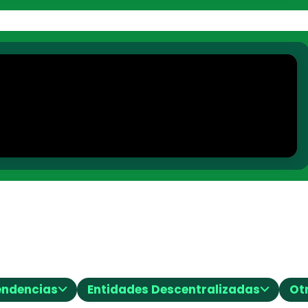
⌵
⌵
endencias
Entidades Descentralizadas
Ot