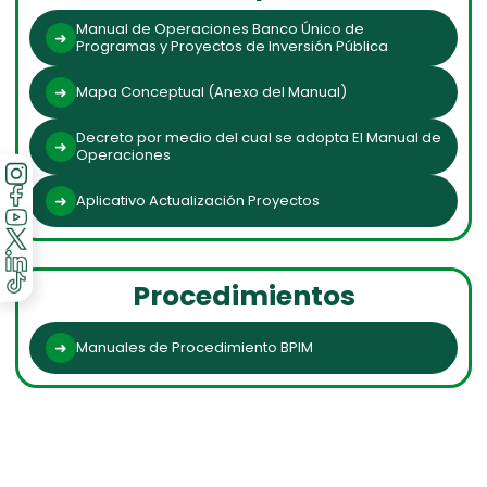
Manual de Operaciones Banco Único de
Programas y Proyectos de Inversión Pública
Mapa Conceptual (Anexo del Manual)
Decreto por medio del cual se adopta El Manual de
Operaciones
Aplicativo Actualización Proyectos
Procedimientos
Manuales de Procedimiento BPIM