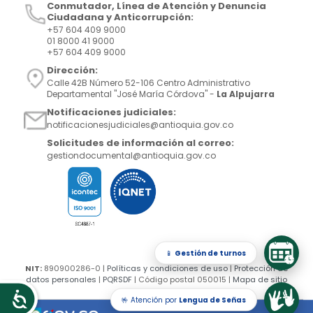
Conmutador, Línea de Atención y Denuncia
Ciudadana y Anticorrupción:
+57 604 409 9000
01 8000 41 9000
+57 604 409 9000
Dirección:
Calle 42B Número 52-106 Centro Administrativo
Departamental "José María Córdova" -
La Alpujarra
Notificaciones judiciales:
notificacionesjudiciales@antioquia.gov.co
Solicitudes de información al correo:
gestiondocumental@antioquia.gov.co
📱
Gestión de turnos
NIT:
890900286-0 |
Políticas y condiciones de uso
|
Protección de
datos personales
|
PQRSDF
| Código postal 050015 |
Mapa de sitio
🤟 Atención por
Lengua de Señas
Accesibilidad