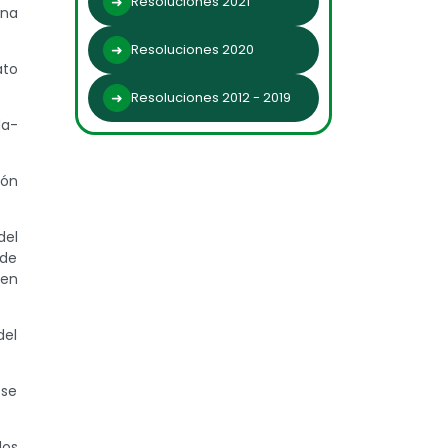
Resoluciones 2021
una
Resoluciones 2020
ato
Resoluciones 2012 - 2019
da-
ión
del
 de
 en
del
 se
los