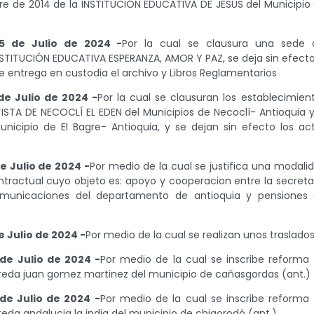
re de 2014 de la INSTITUCIÓN EDUCATIVA DE JESÚS del Municipio
5 de Julio de 2024 -
Por la cual se clausura una sede 
TITUCIÓN EDUCATIVA ESPERANZA, AMOR Y PAZ, se deja sin efecto
se entrega en custodia el archivo y Libros Reglamentarios
de Julio de 2024 -
Por la cual se clausuran los establecimien
A DE NECOCLÍ EL EDEN del Municipios de Necoclí- Antioquia y
cipio de El Bagre- Antioquia, y se dejan sin efecto los ac
e Julio de 2024 -
Por medio de la cual se justifica una modali
tractual cuyo objeto es: apoyo y cooperacion entre la secreta
omunicaciones del departamento de antioquia y pensiones
 Julio de 2024 -
Por medio de la cual se realizan unos traslado
de Julio de 2024 -
Por medio de la cual se inscribe reforma
reda juan gomez martinez del municipio de cañasgordas (ant.)
de Julio de 2024 -
Por medio de la cual se inscribe reforma
eda andalucia la india del municipio de chigorodó (ant.)