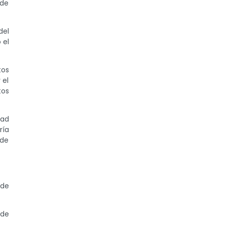
 de
del
 el
tos
 el
tos
dad
ría
 de
s
 de
 de