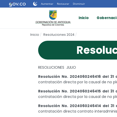
Nota:
Aumentar
Restaurar
Disminuir
este
sitio
Inicio
Gobernaci
web
incluye
un
Inicio
Resoluciones 2024
sistema
de
Resoluc
accesibilidad.
Presione
Control-
F11
RESOLUCIONES JULIO
para
ajustar
Resolución No. 2024060246416 del 31 
el
contratación directa por la causal de no p
sitio
web
Resolución No. 2024060246415 del 31 
a
contratación directa por la causal de no p
las
Resolución No. 2024060246414 del 31 
personas
contratación directa contrato interadminis
con