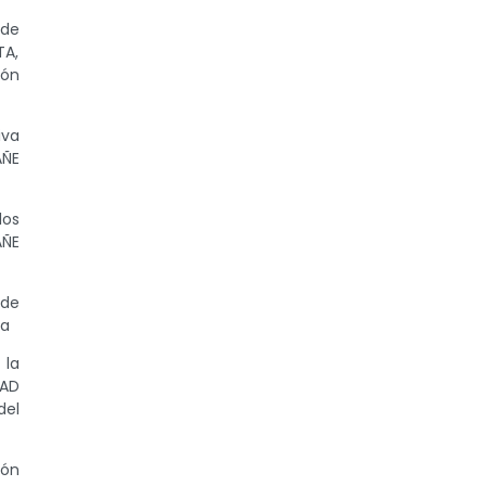
 de
TA,
ión
iva
AÑE
los
AÑE
 de
ia
 la
DAD
del
ión