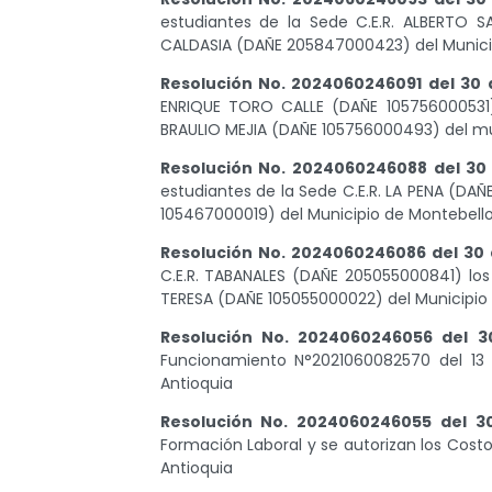
estudiantes de la Sede C.E.R. ALBERTO SA
CALDASIA (DAÑE 205847000423) del Municip
Resolución No. 2024060246091 del 30 
ENRIQUE TORO CALLE (DAÑE 105756000531), 
BRAULIO MEJIA (DAÑE 105756000493) del mu
Resolución No. 2024060246088 del 30 
estudiantes de la Sede C.E.R. LA PENA (DAÑ
105467000019) del Municipio de Montebello
Resolución No. 2024060246086 del 30 
C.E.R. TABANALES (DAÑE 205055000841) los l
TERESA (DAÑE 105055000022) del Municipio d
Resolución No. 2024060246056 del 3
Funcionamiento N°2021060082570 del 13 
Antioquia
Resolución No. 2024060246055 del 3
Formación Laboral y se autorizan los Costo
Antioquia