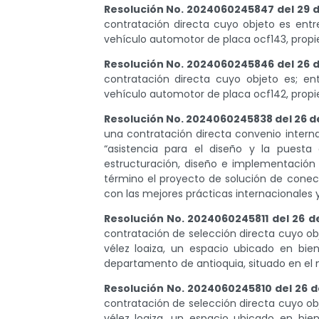
Resolución No. 2024060245847 del 29 d
contratación directa cuyo objeto es entr
vehículo automotor de placa ocf143, prop
Resolución No. 2024060245846 del 26 d
contratación directa cuyo objeto es; en
vehículo automotor de placa ocf142, prop
Resolución No. 2024060245838 del 26 de
una contratación directa convenio internac
“asistencia para el diseño y la puesta
estructuración, diseño e implementación 
término el proyecto de solución de conec
con las mejores prácticas internacionales y
Resolución No. 2024060245811 del 26 de
contratación de selección directa cuyo ob
vélez loaiza, un espacio ubicado en bie
departamento de antioquia, situado en el 
Resolución No. 2024060245810 del 26 d
contratación de selección directa cuyo ob
vélez loaiza, un espacio ubicado en bie