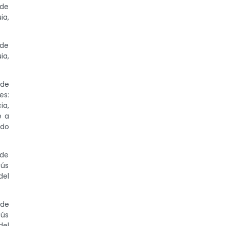
 de
ia,
 de
ia,
 de
es:
ia,
e a
rdo
 de
sús
del
 de
sús
del