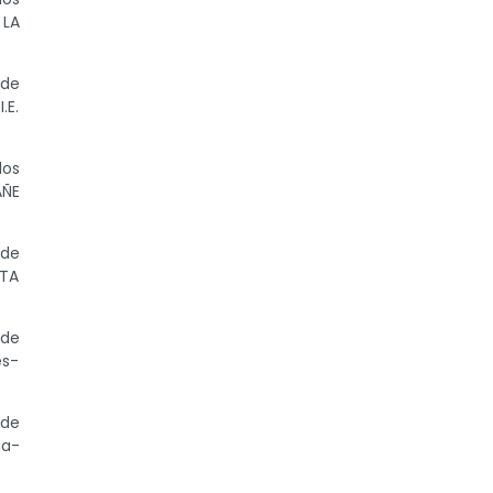
 LA
ede
.E.
los
AÑE
ede
NTA
 de
es-
 de
ia-