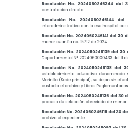
discapacidad
Resolución No. 2024060246344 del 3
visual
contratación directa
que
están
Resolución No. 2024060246144 del
usando
interadministrativo con la ese hospital cesa
un
Resolución No. 2024060246141 del 30 d
lector
menor cuantía no. 15712 de 2024
de
pantalla;
Resolución No. 2024060246139 del 30 
Presione
Departamental N° 2024060000433 del 11 d
Control-
F10
Resolución No. 2024060246138 del 3
para
establecimiento educativo denominado 
abrir
Marinilla (Sede principal), se dejan sin efe
un
custodia el archivo y Libros Reglamentarios
menú
Resolución No. 2024060246136 del 30 d
de
proceso de selección abreviada de menor 
accesibilidad.
Resolución No. 2024060246119 del 30 de
archiva el expediente
Resolución No. 2024060246093 del 30 