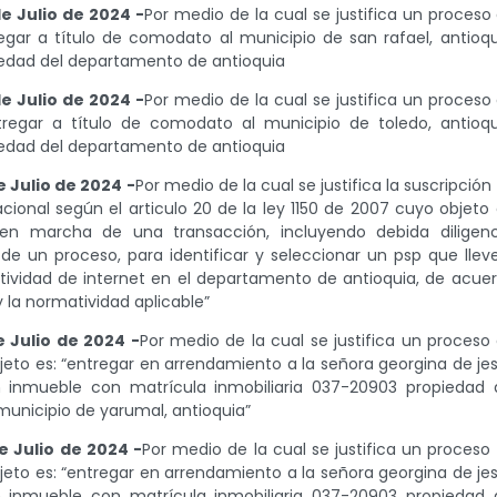
e Julio de 2024 -
Por medio de la cual se justifica un proceso
egar a título de comodato al municipio de san rafael, antioqu
iedad del departamento de antioquia
e Julio de 2024 -
Por medio de la cual se justifica un proceso
tregar a título de comodato al municipio de toledo, antioqu
iedad del departamento de antioquia
 Julio de 2024 -
Por medio de la cual se justifica la suscripción
ional según el articulo 20 de la ley 1150 de 2007 cuyo objeto 
 en marcha de una transacción, incluyendo debida diligenc
de un proceso, para identificar y seleccionar un psp que llev
tividad de internet en el departamento de antioquia, de acue
 la normatividad aplicable”
 Julio de 2024 -
Por medio de la cual se justifica un proceso
jeto es: “entregar en arrendamiento a la señora georgina de je
n inmueble con matrícula inmobiliaria 037-20903 propiedad 
municipio de yarumal, antioquia”
e Julio de 2024 -
Por medio de la cual se justifica un proceso
jeto es: “entregar en arrendamiento a la señora georgina de je
n inmueble con matrícula inmobiliaria 037-20903 propiedad 