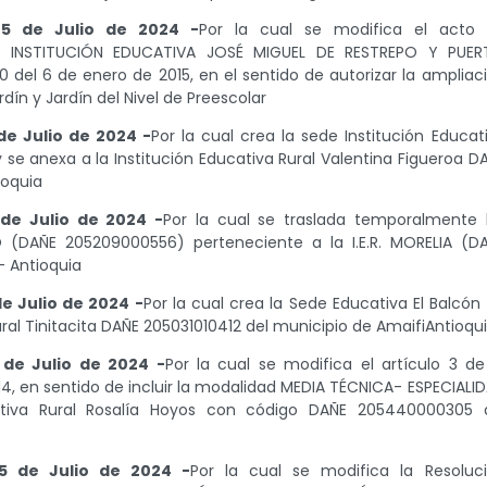
25 de Julio de 2024 -
Por la cual se modifica el acto
la INSTITUCIÓN EDUCATIVA JOSÉ MIGUEL DE RESTREPO Y PUER
del 6 de enero de 2015, en el sentido de autorizar la ampliac
rdín y Jardín del Nivel de Preescolar
de Julio de 2024 -
Por la cual crea la sede Institución Educat
y se anexa a la Institución Educativa Rural Valentina Figueroa D
ioquia
de Julio de 2024 -
Por la cual se traslada temporalmente 
 (DAÑE 205209000556) perteneciente a la I.E.R. MORELIA (D
- Antioquia
e Julio de 2024 -
Por la cual crea la Sede Educativa El Balcón
ral Tinitacita DAÑE 205031010412 del municipio de AmaifiAntioqu
 de Julio de 2024 -
Por la cual se modifica el artículo 3 de
14, en sentido de incluir la modalidad MEDIA TÉCNICA- ESPECIALI
ativa Rural Rosalía Hoyos con código DAÑE 205440000305 
5 de Julio de 2024 -
Por la cual se modifica la Resoluc