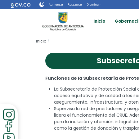
Nota:
Aumentar
Restaurar
Disminuir
este
sitio
Inicio
Gobernaci
web
incluye
un
Inicio
sistema
de
accesibilidad.
Subsecreta
Presione
Control-
F11
Funciones de la Subsecretaría de Prote
para
ajustar
La Subsecretaría de Protección Social c
el
acceso equitativo y de calidad a los se
sitio
aseguramiento, infraestructura, y atenc
web
Supervisa la red de prestadores y asegu
a
lidera el funcionamiento del CRUE. Adem
las
para la inclusión y atención integral d
personas
como la gestión de donación y trasplan
con