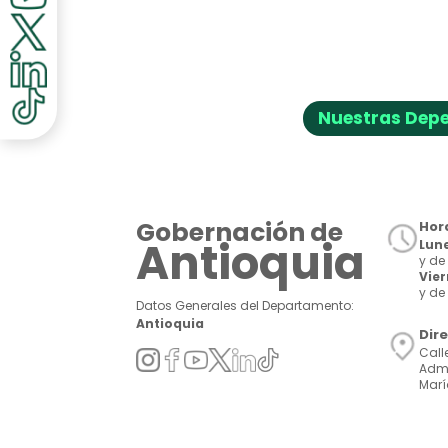
discapacidad
visual
que
están
usando
un
Nuestras Dep
lector
de
pantalla;
Presione
Control-
Gobernación de
Hora
F10
Antioquia
Lune
para
y de 
abrir
Vie
y de 
un
Datos Generales del Departamento:
menú
Antioquia
Dir
de
Call
accesibilidad.
Admi
Marí