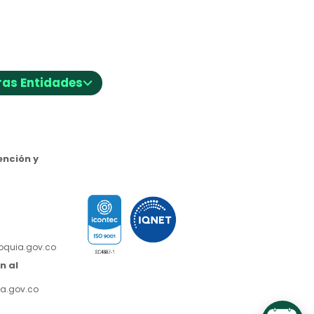
⌵
ras Entidades
nción y
ioquia.gov.co
n al
a.gov.co