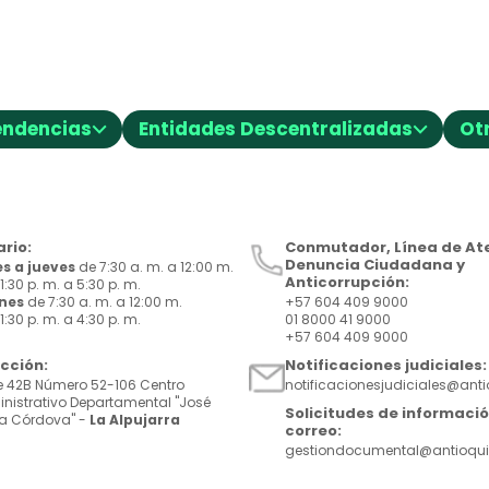
⌵
⌵
endencias
Entidades Descentralizadas
Ot
rio:
Conmutador, Línea de Ate
Denuncia Ciudadana y
s a jueves
de 7:30 a. m. a 12:00 m.
Anticorrupción:
1:30 p. m. a 5:30 p. m.
rnes
de 7:30 a. m. a 12:00 m.
+57 604 409 9000
1:30 p. m. a 4:30 p. m.
01 8000 41 9000
+57 604 409 9000
ección:
Notificaciones judiciales:
e 42B Número 52-106 Centro
notificacionesjudiciales@ant
nistrativo Departamental "José
Solicitudes de informació
a Córdova" -
La Alpujarra
correo:
gestiondocumental@antioqui