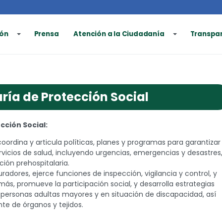
ón
Prensa
Atención a la Ciudadanía
Transpa
ría de Protección Social
cción Social:
oordina y articula políticas, planes y programas para garantizar 
rvicios de salud, incluyendo urgencias, emergencias y desastres
ión prehospitalaria.
radores, ejerce funciones de inspección, vigilancia y control, y
ás, promueve la participación social, y desarrolla estrategias
e personas adultas mayores y en situación de discapacidad, así
te de órganos y tejidos.