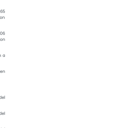
265
con
106
con
n a
 en
del
del