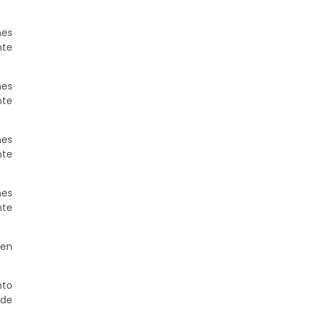
nes
nte
nes
nte
nes
nte
nes
nte
 en
nto
 de