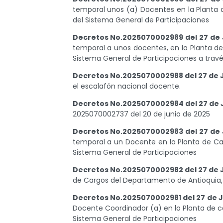
discapacidad
temporal unos (a) Docentes en la Planta
visual
del Sistema General de Participaciones
que
están
Decretos No.2025070002989 del 27 de 
usando
temporal a unos docentes, en la Planta d
un
Sistema General de Participaciones a travé
lector
de
Decretos No.2025070002988 del 27 de 
pantalla;
el escalafón nacional docente.
Presione
Decretos No.2025070002984 del 27 de 
Control-
2025070002737 del 20 de junio de 2025
F10
para
Decretos No.2025070002983 del 27 de 
abrir
temporal a un Docente en la Planta de Ca
un
Sistema General de Participaciones
menú
de
Decretos No.2025070002982 del 27 de 
accesibilidad.
de Cargos del Departamento de Antioquia,
Decretos No.2025070002981 del 27 de J
Docente Coordinador (a) en la Planta de c
Sistema General de Participaciones