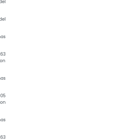
del
del
nas
263
con
nas
605
con
nas
263