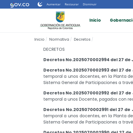
Nota:
Aumentar
Restaurar
Disminuir
este
sitio
Inicio
Gobernaci
web
incluye
un
Inicio
Normativa
Decretos
sistema
de
DECRETOS
accesibilidad.
Presione
Decretos No.2025070002994 del 27 de 
Control-
Decretos No.2025070002993 del 27 de 
F11
temporal a unos docentes, en la Planta d
para
Sistema General de Participaciones a travé
ajustar
el
Decretos No.2025070002992 del 27 de 
sitio
temporal a unos Docente, pagados con rec
web
a
Decretos No.2025070002991 del 27 de 
las
temporal a unos docentes, en la Planta d
personas
Sistema General de Participaciones a travé
con
Decretos No.2025070002990 del 27 de 