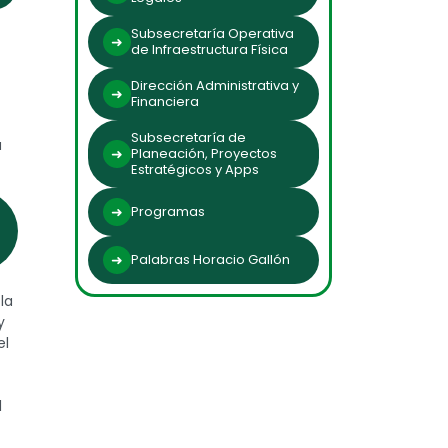
Subsecretaría Operativa
de Infraestructura Física
Dirección Administrativa y
Financiera
Subsecretaría de
a
Planeación, Proyectos
Estratégicos y Apps
Programas
Palabras Horacio Gallón
la
y
el
l