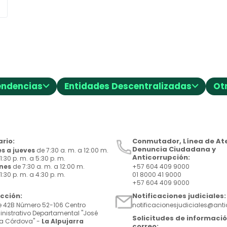
⌵
⌵
endencias
Entidades Descentralizadas
Ot
rio:
Conmutador, Línea de Ate
Denuncia Ciudadana y
s a jueves
de 7:30 a. m. a 12:00 m.
Anticorrupción:
1:30 p. m. a 5:30 p. m.
rnes
de 7:30 a. m. a 12:00 m.
+57 604 409 9000
1:30 p. m. a 4:30 p. m.
01 8000 41 9000
+57 604 409 9000
ección:
Notificaciones judiciales:
e 42B Número 52-106 Centro
notificacionesjudiciales@ant
nistrativo Departamental "José
Solicitudes de informació
a Córdova" -
La Alpujarra
correo: