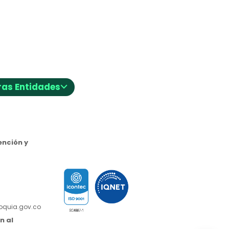
⌵
ras Entidades
nción y
ioquia.gov.co
n al