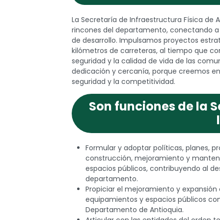
discapacidad
visual
La Secretaría de Infraestructura Física de A
que
rincones del departamento, conectando a 
están
de desarrollo. Impulsamos proyectos estra
usando
kilómetros de carreteras, al tiempo que c
un
seguridad y la calidad de vida de las comu
lector
dedicación y cercanía, porque creemos en 
de
seguridad y la competitividad.
pantalla;
Presione
Son funciones de la S
Control-
F10
para
abrir
un
Formular y adoptar políticas, planes, p
menú
construcción, mejoramiento y manteni
de
espacios públicos, contribuyendo al des
accesibilidad.
departamento.
Propiciar el mejoramiento y expansión d
equipamientos y espacios públicos com
Departamento de Antioquia.