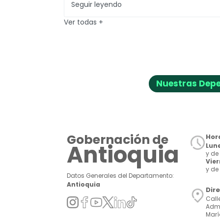
Seguir leyendo
Ver todas
+
Nuestras Dep
Gobernación de
Hora
Antioquia
Lune
y de 
Vie
y de 
Datos Generales del Departamento:
Antioquia
Dir
Call
Admi
Marí