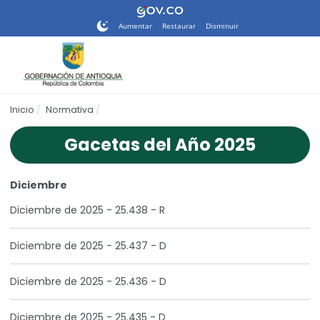
Nota:
este
Aumentar
Restaurar
Disminuir
sitio
web
incluye
un
sistema
Inicio
Normativa
de
accesibilidad.
Gacetas del Año 2025
Diciembre
Diciembre de 2025 - 25.438 - R
Diciembre de 2025 - 25.437 - D
Diciembre de 2025 - 25.436 - D
Diciembre de 2025 - 25.435 - D